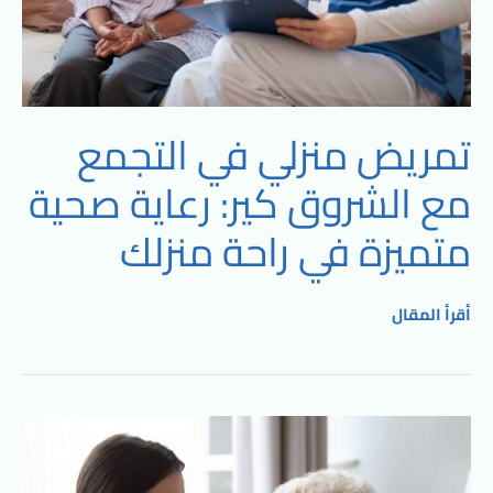
منزلك
تمريض منزلي في التجمع
مع الشروق كير: رعاية صحية
متميزة في راحة منزلك
أقرأ المقال
رعاية
كبار
السن