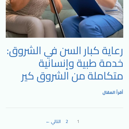
الشروق
كير
رعاية كبار السن في الشروق:
خدمة طبية وإنسانية
متكاملة من الشروق كير
أقرأ المقال
1
2
التالي
←