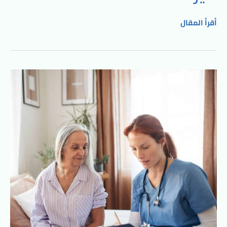
أقرأ المقال
تمريض
منزلي
في
التجمع
مع
الشروق
كير:
رعاية
صحية
متميزة
في
راحة