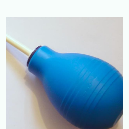
الحقنة
الشرجية
في
المنزل
مع
الشروق
كير:
خدمة
طبية
موثوقة
ومريحة