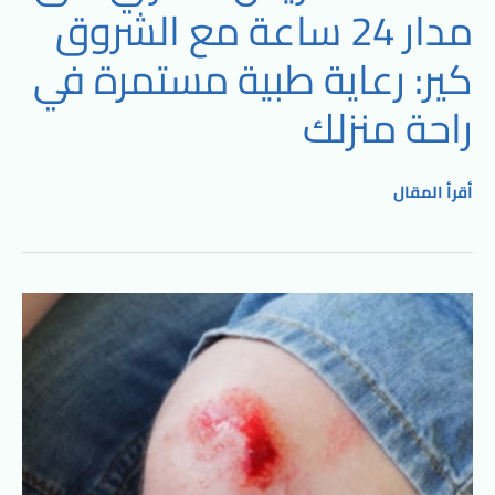
مدار 24 ساعة مع الشروق
كير: رعاية طبية مستمرة في
راحة منزلك
أقرأ المقال
تغيير
الجرح
في
المنزل
مع
الشروق
كير: