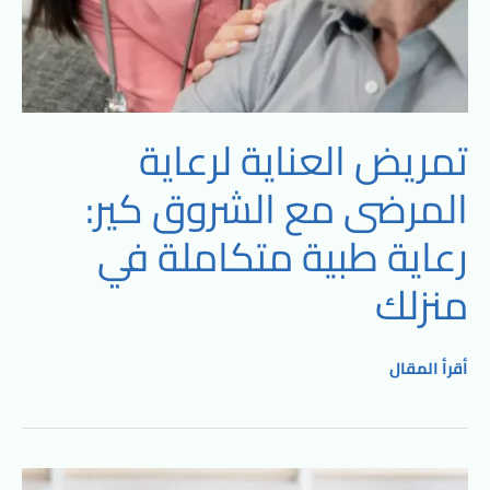
منزلك
تمريض العناية لرعاية
المرضى مع الشروق كير:
رعاية طبية متكاملة في
منزلك
أقرأ المقال
خدمة