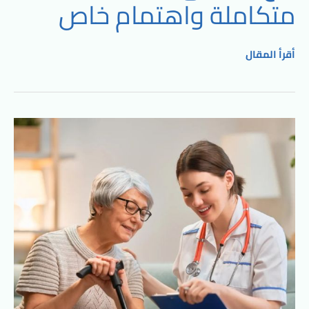
متكاملة واهتمام خاص
أقرأ المقال
رعاية
كبار
السن
في
الشروق:
خدمة
طبية
وإنسانية
متكاملة
من