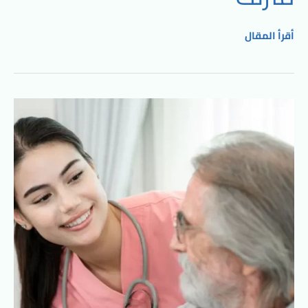
أقرأ المقال
تمريض
العناية
لرعاية
المرضى
مع
الشروق
كير:
رعاية
طبية
متكاملة
في