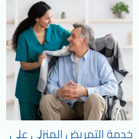
التمريض
المنزلي
على
مدار
24
ساعة
مع
الشروق
كير:
رعاية
طبية
مستمرة
في
راحة
منزلك
خدمة التمريض المنزلي على