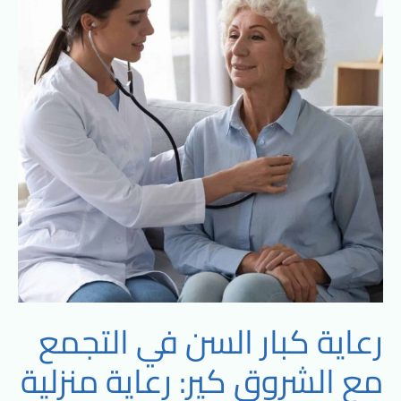
في
التجمع
مع
الشروق
كير:
رعاية
منزلية
متكاملة
واهتمام
خاص
رعاية كبار السن في التجمع
مع الشروق كير: رعاية منزلية