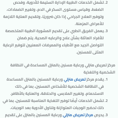
تشمل الخدمات الطبية الإدارة السليمة للأدوية، وفحص
الضغط، وقياس مستوى السكر في الدم، وتغيير الضمادات،
وتوفير العلاج الجراحي إذا كان ضروريًا، وتقديم العناية اللازمة
للأمراض المزمنة.
يعمل الفريق الطبي على تقديم المشورة الطبية المتخصصة
للأفراد العائلة بشأن علاج والرعايه الصحية. يتم ضمان
التواصل الجيد مع الأطباء والممرضات المعنيين لتوفير الرعاية
المثلى للمسنين.
مركز تمريض منزلي ورعاية مسنين بالمنزل المساعدة في النظافة
الشخصية والتغذية
يقدم مركز
تمريض منزلي
ورعاية المسنين بالمنزل المساعدة
في النظافة الشخصية للأشخاص المسنين، بما في ذلك
الاستحمام، وتغيير الملابس، والحلاقة، والعناية بالأظافر.
تشمل الخدمات أيضًا توفير التغذية المناسبة للمسنين، بما في
ذلك تحضير الوجبات المتوازنة وتناول الأدوية بعد الوجبات.
يحرص
مركز تمريض منزلي
ورعاية المسنين بالمنزل على تقديم