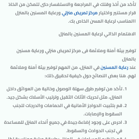
تأكد من أخذ وقتك في المراجعة والاستفسار حتى تتمكن من اتخاذ
قرار مستنير واختيار
مركز تمريض منزلي
ورعاية المسنين بالمنزل
االمناسب لرعاية المسن الخاص بك.
الاهتمام الذاتي لرعاية المسنين بالمنزل
توفير بيئة آمنة وملائمة فى مركز تمريض منزلي ورعاية مسنين
بالمنزل
عند
رعاية المسنين
في المنزل، من المهم توفير بيئة آمنة وملائمة
لهم. هنا بعض النصائح حول كيفية تحقيق ذلك:
تأكد من توفير طرق سهلة الوصول وخالية من العوائق داخل
المنزل، مثل تحريك الأثاث الثقيل وترتيب الأسلاك بشكل جيد.
قم بتثبيت الحواجز الأمانية في الحمامات والدرجات لتجنب
السقوط والإصابات.
احرص على وجود إضاءة جيدة في جميع أنحاء المنزل للمساعدة
في تجنب الحوادث والسقوط.
قم بتنظيم المساحات في المنزل بطريقة مرتبة ومناسبة لكل