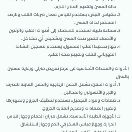
حالة المسن وتقديم العلاج اللازم.
مقياس النبض: يستخدم لقياس معدل ضربات القلب وللرصد
المستمر لحالة المسن.
سماعة طبية: تستخدم للاستماع إلى أصوات القلب والرئتين
والأمعاء لتقدير صحة المسن وتشخيص أي مشاكل.
جهاز تخطيط القلب المحمول: يستخدم لتسجيل النشاط
الكهربائي للقلب وتقييم صحة القلب.
الأدوات والمعدات الأساسية فى مركز تمريض منزلي ورعاية مسنين
بالمنزل
أدوات الحقن: تشمل الحقن الزجاجية والحقن القابلة للتصرف
والإبر والأنسولين والمحاليل.
ضمادات ومواد التجميل: تستخدم لتنظيف الجروح وتطهيرها
وتغيير الضمادات وتقديم العناية الجروح.
الأجهزة الطبية الأساسية: تشمل ميزان الحمام وجهاز قياس
الحرارة وجهاز قياس السكر في الدم وجهاز استنشاق
للمساعدة في تنفس المسنين.