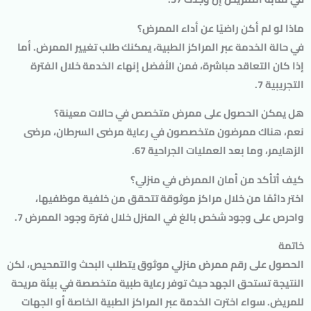
ماذا لو لم أكن راضيًا عن أداء الممرض؟
في حالة الخدمة عبر المراكز الطبية، يمكنك طلب تغيير الممرض. أما
إذا كان التعاقد مباشرة، فمن الأفضل إنهاء الخدمة خلال الفترة
التجريبية 7.
هل يمكن الحصول على ممرض متخصص في حالات معينة؟
نعم، هناك ممرضون متخصصون في رعاية مرضى السرطان، مرضى
الزهايمر، وما بعد العمليات الجراحية 67.
كيف أتأكد من أمان الممرض في منزلي؟
اختر دائمًا من خلال مراكز موثوقة تتحقق من خلفية موظفيها،
واحرص على وجود شخص بالغ في المنزل خلال فترة وجود الممرض 7.
خاتمة
الحصول على رقم ممرض منزلي موثوق يتطلب البحث والتمحيص، لكن
النتيجة تستحق الجهد حيث توفر رعاية طبية متخصصة في بيئة مريحة
للمريض. سواء اخترت الخدمة عبر المراكز الطبية الخاصة أو الجهات