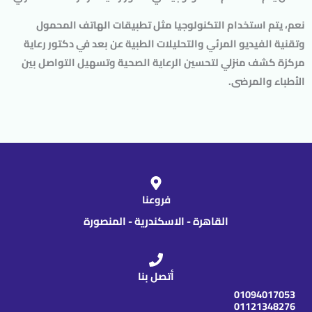
نعم، يتم استخدام التكنولوجيا مثل تطبيقات الهاتف المحمول
وتقنية الفيديو المرئي والتحليلات الطبية عن بعد في دكتور رعاية
مركزة كشف منزلي لتحسين الرعاية الصحية وتسهيل التواصل بين
الأطباء والمرضى.
فروعنا
القاهرة - الاسكندرية - المنصورة
أتصل بنا
01094017053
01121348276