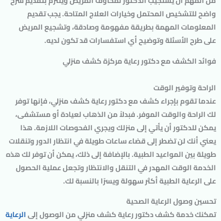
من المهم أن يستجيب الدكتور لمخاوف المريض ويلتزم بتقديم شرح
واضح للتشخيص المحتمل وخيارات العلاج المتاحة. يجب تقديم
المعلومات المهمة بطريقة مفهومة وصادقة، وتشجيع المريض
على طرح الأسئلة وتوضيح أي استفسارات قد تكون لديه.
فوائد الكشف مع دكتور رعاية مركزة كشف منزلي
الراحة وتوفير الوقت
عندما تقوم بإجراء كشف مع دكتور رعاية كشف منزلي، فإنها توفر
لك الراحة والوقت الموفر. فبدلاً من الذهاب لعيادة أو مستشفى،
يمكن للدكتور أن يأتي إلى منزلك ويجري الفحوصات اللازمة. هذا
يعني أنك لن تضطر إلى قضاء ساعات طويلة في انتظار الدور وتنقلات
طويلة بين المواعيد الطبية. بالإضافة إلى ذلك، يمكن أن توفر لك هذه
الخدمة الوقت المهدر في التنقل والانتظار وتجعل عملية الحصول
على الرعاية الطبية أكثر سهولة ويسرًا بالنسبة لك.
تحسين وصول الرعاية الصحية
تمكنك خدمة كشف دكتور رعاية كشف منزلي من الوصول إلى
الرعاية