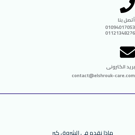
أتصل بنا
01094017053
01121348276
بريد الكترونى
contact@elshrouk-care.com
ماذا نقدم فى الشروق كير