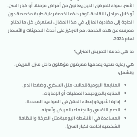
الأسر. سواءً للمرضى الذين يعانون من أمراض مزمنة، أو كبار السن،
أو خلال مراحل النقاهة، توفر هذه الخدمة رعاية طبية مخصصة دون
الحاجة إلى مغادرة المنزل. في هذا المقال، نستعرض كل ما تحتاج
معرفته عن هذه الخدمة، مع التركيز على أحدث التحديثات والأسعار
لعام 2024.
ما هي خدمة التمريض المنزلي؟
هي رعاية صحية يقدمها ممرضون مؤهلون داخل منزل المريض،
وتشمل:
المتابعة اليومية
للحالات مثل السكري وضغط الدم.
العناية بالجروح
بعد العمليات أو الإصابات.
إدارة الأدوية
وإعطاء الحقن في المواعيد المحددة.
الدعم النفسي والاجتماعي
للمريض وأسرته.
المساعدة في الأنشطة اليومية
مثل الحركة والنظافة
الشخصية (خاصة لكبار السن).