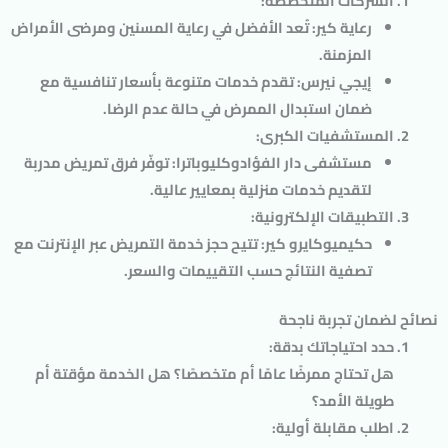
الشركات المتخصصة
:
رعاية كير
: تُعد الأفضل في رعاية المسنين ومرضى الأمراض
المزمنة.
إيجي نيرس
: تقدم خدمات متنوعة بأسعار تنافسية مع
ضمان استبدال الممرض في حالة عدم الرضا.
المستشفيات الكبرى
:
مستشفى دار الفؤاد
و
كليوباترا
: توفّر فرق تمريض مدربة
لتقديم خدمات منزلية بمعايير عالية.
التطبيقات الإلكترونية
:
حكيمي
و
كايرو كير
: تتيح حجز خدمة التمريض عبر الإنترنت مع
تصفية النتائج حسب التقييمات والسعر.
نصائح لضمان تجربة ناجحة
حدد احتياجاتك بدقة
:
هل تحتاج ممرضًا عامًا أم متخصصًا؟ هل الخدمة مؤقتة أم
طويلة الأمد؟
اطلب مقابلة أولية
: