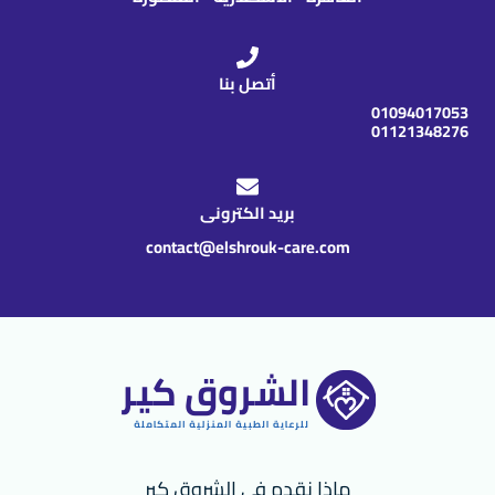
أتصل بنا
01094017053
01121348276
بريد الكترونى
contact@elshrouk-care.com
ماذا نقدم فى الشروق كير