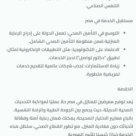
التنفس الصناعي.
مستقبل الخدمة في مصر
التوسع في التأمين الصحي
: تعمل الدولة على إدراج الرعاية
المنزلية ضمن منظومة التأمين الصحي الشامل.
الاعتماد على التكنولوجيا
: مثل التطبيقات الإلكترونية (مثال:
تطبيق “دكتور تواصل”) لحجز الخدمات.
زيادة الاستثمارات
: لجذب شركات عالمية لتقديم خدمات
تمريضية متطورة.
الخلاصة
يُعد
توفير ممرضين للمنازل
في مصر حلاً عمليًا لمواكبة التحديات
الصحية الحديثة، حيث يجمع بين الجودة الطبية والراحة النفسية.
باتباع معايير الاختيار الصحيحة، يمكنك ضمان رعاية آمنة وفعَّالة
لأحبائك دون مغادرة المنزل. مع تطور القطاع الصحي، ستظل هذه
الخدمة خيارًا رئيسيًا للأسر المصرية