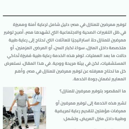
توفير ممرضين للمنازل في مصر: دليل شامل لرعاية آمنة ومميزة
في ظل التغيرات الصحية والاجتماعية التي تشهدها مصر، أصبح
توفير
ممرضين للمنازل
حلاً استراتيجيًا للعائلات التي تحتاج إلى رعاية طبية
متخصصة داخل المنزل، سواءً لكبار السن، أو المرضى المزمنين، أو
حالات ما بعد العمليات. توفر هذه الخدمة رعاية طبية مُمَيزة تُحاكي
المستشفيات، لكن في بيئة مريحة وودية. في هذا المقال، نستعرض
كل ما تحتاج معرفته عن
توفير ممرضين للمنازل في مصر
، وأهم
المعايير لضمان جودة الخدمة.
ما المقصود بتوفير ممرضين للمنازل؟
تشير هذه الخدمة إلى توفير ممرضين أو
ممرضات مؤهلين لتقديم رعاية تمريضية
وطبية داخل منزل المريض، وتشمل: