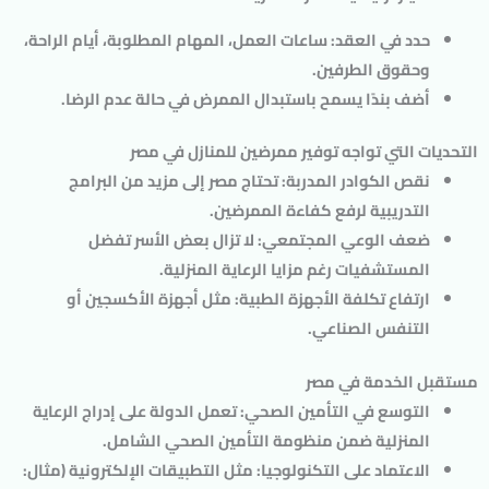
حدد في العقد: ساعات العمل، المهام المطلوبة، أيام الراحة،
وحقوق الطرفين.
أضف بندًا يسمح باستبدال الممرض في حالة عدم الرضا.
التحديات التي تواجه توفير ممرضين للمنازل في مصر
نقص الكوادر المدربة
: تحتاج مصر إلى مزيد من البرامج
التدريبية لرفع كفاءة الممرضين.
ضعف الوعي المجتمعي
: لا تزال بعض الأسر تفضل
المستشفيات رغم مزايا الرعاية المنزلية.
ارتفاع تكلفة الأجهزة الطبية
: مثل أجهزة الأكسجين أو
التنفس الصناعي.
مستقبل الخدمة في مصر
التوسع في التأمين الصحي
: تعمل الدولة على إدراج الرعاية
المنزلية ضمن منظومة التأمين الصحي الشامل.
الاعتماد على التكنولوجيا
: مثل التطبيقات الإلكترونية (مثال: