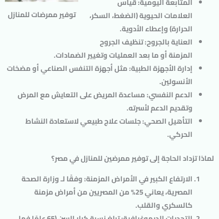
المتابعة اليومية
: قياس
توفير ممرضات للمنازل
العلامات الحيوية (الضغط، السكر،
الحرارة) وإعطاء الأدوية.
العناية بالجروح
: تنظيف الجروح
المزمنة أو ما بعد العمليات وتغيير الضمادات.
إدارة الأجهزة الطبية
: مثل أجهزة التنفس الصناعي أو مضخات
الأنسولين.
الدعم النفسي
: مساعدة المريض على التعايش مع المرض
وتقديم الدعم لأسرته.
التأهيل الصحي
: جلسات علاج طبيعي لاستعادة النشاط
الحركي.
لماذا تزداد الحاجة إلى توفير ممرضين للمنازل في مصر؟
الارتفاع الكبير في الأمراض المزمنة
: وفقًا لـ
وزارة الصحة
المصرية
، يعاني 25% من المصريين من أمراض مزمنة
كالسكري والقلب.
التحديات الديموغرافية
: تبلغ نسبة كبار السن (65 عامًا فما