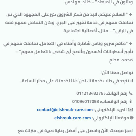
ويأتون في الميعاد.” –
خالد، مهندس
🔹 “السلام عليكم، لابد من شكر الشروق كير على المجهود الذي تم.
تعاملت معهم في خدمة تغيير على الجرح، وكان التعامل معهم قمة
في الرقي.” –
منال، أخصائية اجتماعية
🔹 “طاقم سريع وناس شاطرة وأمناء في التعامل. تعاملت معهم في
تأجير أسطوانات أكسجين وأنصح أي شخص بالتعامل معهم.” –
محمد، محامٍ
تواصل معنا الآن!
لا تتردد في طلب خدماتنا، نحن هنا لخدمتك على مدار الساعة.
📞
رقم الهاتف
: 01121348276
📱
رقم الواتساب
: 01094017053
✉️
البريد الإلكتروني
:
contact@elshrouk-care.com
🌐
موقعنا الإلكتروني
:
elshrouk-care.com
احجز موعدك الآن واحصل على أفضل رعاية طبية في منزلك مع