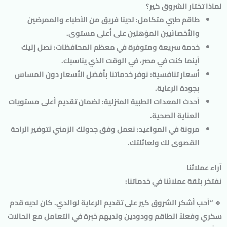
لماذا تختار الشروق كير؟
طاقم طبي متكامل
: لدينا فريق من الأطباء والممرضين
والأخصائيين المؤهلين على أعلى مستوى.
خدمة سريعة ومتوفرة في معظم المحافظات
: نصل إليك
أينما كنت في مصر، في الوقت الذي يناسبك.
أسعار تنافسية
: نوفر خدماتنا بأفضل الأسعار دون المساس
بجودة الرعاية.
أحدث المعدات الطبية المنزلية
: لضمان تقديم أعلى مستويات
العناية الصحية.
مرونة في المواعيد
: نعمل وفق جدولك الزمني لتوفير الراحة
القصوى لك ولعائلتك.
آراء عملائنا
نفتخر بثقة عملائنا في خدماتنا:
🔹 “أحب أشكر الشروق كير على تقديم الرعاية لوالدي. كان لديه قدم
سكري وفعلاً الطاقم وودودين ولديهم خبرة في التعامل مع الحالات