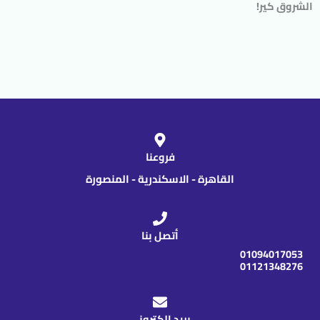
الشروق كير!
فروعنا
القاهرة - الاسكندرية - المنصورة
أتصل بنا
01094017053
01121348276
بريد الكترونى