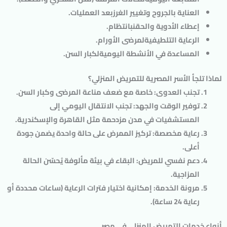
العناية بالجروح وتغيير الغرز
بعد العمليات.
إعطاء الأدوية والحقن
بانتظام.
الرعاية التلطيفية
لمرضى الأورام.
المساعدة في الأنشطة اليومية
لكبار السن.
لماذا تلجأ الأسر المصرية للتمريض المنزلي؟
تجنب العدوى
: خاصة مع ضعف مناعة المرضى وكبار السن.
توفير الوقت والجهد
: تجنب الانتقال اليومي إلى
المستشفيات في مدن مزدحمة مثل القاهرة والإسكندرية.
رعاية مخصصة
: تركيز الممرض على حالة واحدة يضمن جودة
أعلى.
دعم نفسي للمريض
: البقاء في بيئة مألوفة يُحسّن الحالة
المزاجية.
مرونة الخدمة
: إمكانية اختيار فترات الرعاية (ساعات محددة أو
رعاية 24 ساعة).
أنواع خدمات التمريض المنزلي في مصر