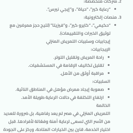
شركات متخصصة
:
“رعاية كير”، “حياة”، و”إيجي نيرس”.
منصات إلكترونية
:
“حكيمي”، “كايرو كير”، و”فيزيتا” (تتيح حجز ممرضين مع
توثيق الخبرات والتقييمات).
إيجابيات وسلبيات التمريض المنزلي
الإيجابيات
:
راحة المريض وتقليل التوتر.
تقليل تكاليف الإقامة في المستشفيات.
مراقبة أوثق من الأهل.
السلبيات
:
صعوبة إيجاد ممرض مؤهل في المناطق النائية.
ارتفاع التكلفة في حالات الرعاية طويلة الأمد.
الخاتمة
التمريض المنزلي في مصر لم يعد رفاهية، بل ضرورة للعديد
من الأسر التي تسعى لرعاية آمنة وفعّالة لأفرادها. قبل
اختيار الخدمة، قارن بين الخيارات المتاحة، وركز على الجودة