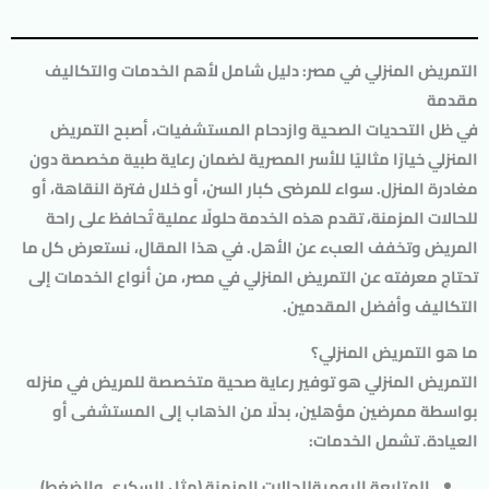
التمريض المنزلي في مصر: دليل شامل لأهم الخدمات والتكاليف
مقدمة
في ظل التحديات الصحية وازدحام المستشفيات، أصبح
التمريض
المنزلي
خيارًا مثاليًا للأسر المصرية لضمان رعاية طبية مخصصة دون
مغادرة المنزل. سواء للمرضى كبار السن، أو خلال فترة النقاهة، أو
للحالات المزمنة، تقدم هذه الخدمة حلولًا عملية تُحافظ على راحة
المريض وتخفف العبء عن الأهل. في هذا المقال، نستعرض كل ما
تحتاج معرفته عن التمريض المنزلي في مصر، من أنواع الخدمات إلى
التكاليف وأفضل المقدمين.
ما هو التمريض المنزلي؟
التمريض المنزلي هو توفير رعاية صحية متخصصة للمريض في منزله
بواسطة ممرضين مؤهلين، بدلًا من الذهاب إلى المستشفى أو
العيادة. تشمل الخدمات:
المتابعة اليومية
للحالات المزمنة (مثل السكري والضغط).